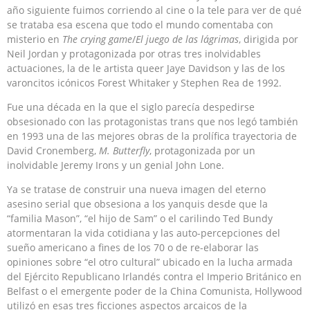
año siguiente fuimos corriendo al cine o la tele para ver de qué
se trataba esa escena que todo el mundo comentaba con
misterio en
The crying game
/
El juego de las lágrimas
, dirigida por
Neil Jordan y protagonizada por otras tres inolvidables
actuaciones, la de le artista queer Jaye Davidson y las de los
varoncitos icónicos Forest Whitaker y Stephen Rea de 1992.
Fue una década en la que el siglo parecía despedirse
obsesionado con las protagonistas trans que nos legó también
en 1993 una de las mejores obras de la prolífica trayectoria de
David Cronemberg,
M. Butterfly
, protagonizada por un
inolvidable Jeremy Irons y un genial John Lone.
Ya se tratase de construir una nueva imagen del eterno
asesino serial que obsesiona a los yanquis desde que la
“familia Mason”, “el hijo de Sam” o el carilindo Ted Bundy
atormentaran la vida cotidiana y las auto-percepciones del
sueño americano a fines de los 70 o de re-elaborar las
opiniones sobre “el otro cultural” ubicado en la lucha armada
del Ejército Republicano Irlandés contra el Imperio Británico en
Belfast o el emergente poder de la China Comunista, Hollywood
utilizó en esas tres ficciones aspectos arcaicos de la