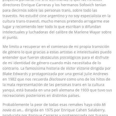
directores Enrique Carreras y los hermanos Sofovich tenían
para decirnos sobre las personas trans, sobre todo las
travestis. No estudié cine argentino y no soy especialista en la
cultura trans-travesti, mucho menos pretendo arrogarme ese
lugar y recomiendo leer todo lo que escriban o difundan
intelectuales y luchadoras del calibre de Marlene Wayar sobre
el punto.
Me limito a recuperar en el comienzo de mi propia transición
de género lo que gracias a estas artistas e intelectuales puedo
entender que fueron obstáculos psicológicos para el disfrute
de mi identidad de género cuando más necesitaba de lo
contrario. La famosísima historia de
Victor Victoria
dirigida por
Blake Edwards y protagonizada por una genial Julie Andrews
en 1982 que nos recuerda
Disclosure
como uno de los hitos de
la mala representación de las personas trans en la cultura
yanqui, está basada en una peli alemana de 1933 que tuvo sus
recreaciones posteriores en distintos países.
Probablemente la peor de todas esas remakes haya sido
Mi
novia es un…
dirigida en 1975 por Enrique Cahen Salaberry,
producida por Enrique Carreras y protagonizada por Susana