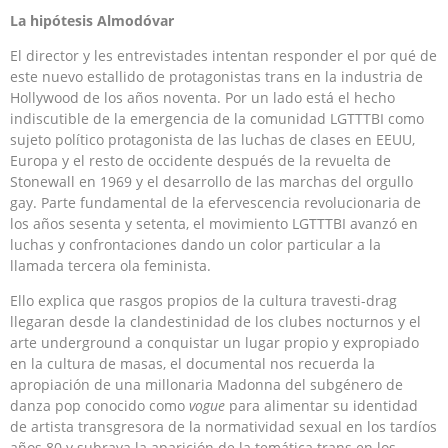
La hipótesis Almodóvar
El director y les entrevistades intentan responder el por qué de
este nuevo estallido de protagonistas trans en la industria de
Hollywood de los años noventa. Por un lado está el hecho
indiscutible de la emergencia de la comunidad LGTTTBI como
sujeto político protagonista de las luchas de clases en EEUU,
Europa y el resto de occidente después de la revuelta de
Stonewall en 1969 y el desarrollo de las marchas del orgullo
gay. Parte fundamental de la efervescencia revolucionaria de
los años sesenta y setenta, el movimiento LGTTTBI avanzó en
luchas y confrontaciones dando un color particular a la
llamada tercera ola feminista.
Ello explica que rasgos propios de la cultura travesti-drag
llegaran desde la clandestinidad de los clubes nocturnos y el
arte underground a conquistar un lugar propio y expropiado
en la cultura de masas, el documental nos recuerda la
apropiación de una millonaria Madonna del subgénero de
danza pop conocido como
vogue
para alimentar su identidad
de artista transgresora de la normatividad sexual en los tardíos
años 80 y subraya la aparición de la temática trans en los