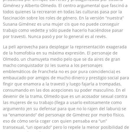
Giménez y Alberto Olmedo. El centro argumental que fascinó a
todos quienes la recrearon en todas las culturas pasa por la
fascinación sobre los roles de género. En la versión “nuestra”
Susana Giménez es una mujer cis que no puede conseguir
trabajo como vedette y sólo puede hacerlo haciéndose pasar
por travesti. Nunca pasó y por lo general es al revés.
La peli aprovecha para desplegar la representación exagerada
de la homofobia en su máxima expresión. El personaje de
Olmedo, un chamuyeta medio pelo que se da aires de gran
macho conquistador (si les suena a los personajes
emblemáticos de Franchela no es por pura coincidencia) es
embaucado por amigos de mucho dinero y prestigio social para
fingir que enamora a la travesti y luego fajarla a trompadas,
consumando en las dos acepciones su poder masculino. En el
devenir de la trama, Olmedo que es un acosador sexual contra
las mujeres de su trabajo (llega a usarlo exitosamente como
argumento ¡en su defensa! para que no lo rajen del laburo) se
va “enamorando” del personaje de Giménez por morbo físico,
eso de cómo sería coger con quien pensaba era “un”
transexual, “un operado” pero lo repele la menor posibilidad de