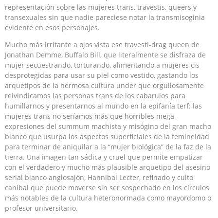
representación sobre las mujeres trans, travestis, queers y
transexuales sin que nadie pareciese notar la transmisoginia
evidente en esos personajes.
Mucho más irritante a ojos vista ese travesti-drag queen de
Jonathan Demme, Buffalo Bill, que literalmente se disfraza de
mujer secuestrando, torturando, alimentando a mujeres cis
desprotegidas para usar su piel como vestido, gastando los
arquetipos de la hermosa cultura under que orgullosamente
reivindicamos las personas trans de los cabarulos para
humillarnos y presentarnos al mundo en la epifanía terf: las
mujeres trans no seríamos más que horribles mega-
expresiones del summum machista y misógino del gran macho
blanco que usurpa los aspectos superficiales de la femineidad
para terminar de aniquilar a la “mujer biológica” de la faz de la
tierra. Una imagen tan sádica y cruel que permite empatizar
con el verdadero y mucho más plausible arquetipo del asesino
serial blanco anglosajón, Hannibal Lecter, refinado y culto
caníbal que puede moverse sin ser sospechado en los círculos
más notables de la cultura heteronormada como mayordomo o
profesor universitario.