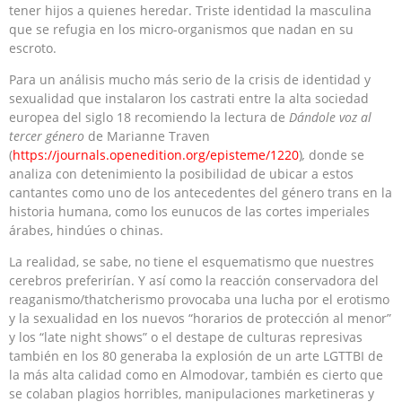
tener hijos a quienes heredar. Triste identidad la masculina
que se refugia en los micro-organismos que nadan en su
escroto.
Para un análisis mucho más serio de la crisis de identidad y
sexualidad que instalaron los castrati entre la alta sociedad
europea del siglo 18 recomiendo la lectura de
Dándole voz al
tercer género
de Marianne Traven
(
https://journals.openedition.org/episteme/1220
)
,
donde se
analiza con detenimiento la posibilidad de ubicar a estos
cantantes como uno de los antecedentes del género trans en la
historia humana, como los eunucos de las cortes imperiales
árabes, hindúes o chinas.
La realidad, se sabe, no tiene el esquematismo que nuestres
cerebros preferirían. Y así como la reacción conservadora del
reaganismo/thatcherismo provocaba una lucha por el erotismo
y la sexualidad en los nuevos “horarios de protección al menor”
y los “late night shows” o el destape de culturas represivas
también en los 80 generaba la explosión de un arte LGTTBI de
la más alta calidad como en Almodovar, también es cierto que
se colaban plagios horribles, manipulaciones marketineras y