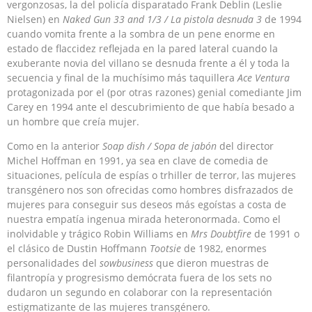
vergonzosas, la del policía disparatado Frank Deblin (Leslie
Nielsen) en
Naked Gun 33 and 1/3 / La pistola desnuda 3
de 1994
cuando vomita frente a la sombra de un pene enorme en
estado de flaccidez reflejada en la pared lateral cuando la
exuberante novia del villano se desnuda frente a él y toda la
secuencia y final de la muchísimo más taquillera
Ace Ventura
protagonizada por el (por otras razones) genial comediante Jim
Carey en 1994 ante el descubrimiento de que había besado a
un hombre que creía mujer.
Como en la anterior
Soap dish / Sopa de jabón
del director
Michel Hoffman en 1991, ya sea en clave de comedia de
situaciones, película de espías o trhiller de terror, las mujeres
transgénero nos son ofrecidas como hombres disfrazados de
mujeres para conseguir sus deseos más egoístas a costa de
nuestra empatía ingenua mirada heteronormada. Como el
inolvidable y trágico Robin Williams en
Mrs Doubtfire
de 1991 o
el clásico de Dustin Hoffmann
Tootsie
de 1982, enormes
personalidades del
sowbusiness
que dieron muestras de
filantropía y progresismo demócrata fuera de los sets no
dudaron un segundo en colaborar con la representación
estigmatizante de las mujeres transgénero.