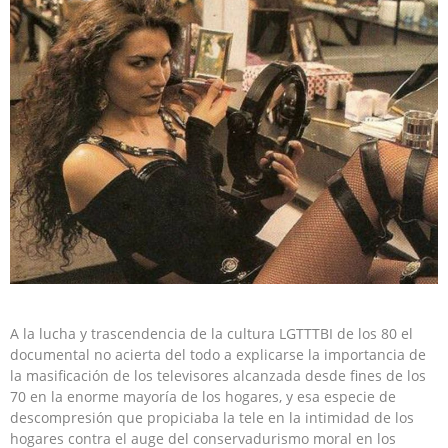
A la lucha y trascendencia de la cultura LGTTTBI de los 80 el
documental no acierta del todo a explicarse la importancia de
la masificación de los televisores alcanzada desde fines de los
70 en la enorme mayoría de los hogares, y esa especie de
descompresión que propiciaba la tele en la intimidad de los
hogares contra el auge del conservadurismo moral en los