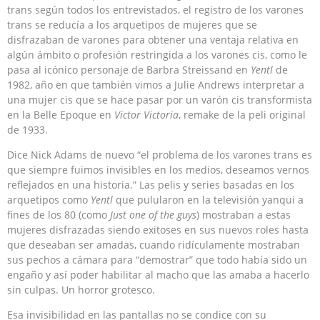
trans según todos los entrevistados, el registro de los varones
trans se reducía a los arquetipos de mujeres que se
disfrazaban de varones para obtener una ventaja relativa en
algún ámbito o profesión restringida a los varones cis, como le
pasa al icónico personaje de Barbra Streissand en
Yentl
de
1982, año en que también vimos a Julie Andrews interpretar a
una mujer cis que se hace pasar por un varón cis transformista
en la Belle Epoque en
Victor Victoria
, remake de la peli original
de 1933.
Dice Nick Adams de nuevo “el problema de los varones trans es
que siempre fuimos invisibles en los medios, deseamos vernos
reflejados en una historia.” Las pelis y series basadas en los
arquetipos como
Yentl
que pulularon en la televisión yanqui a
fines de los 80 (como
Just one of the guys
) mostraban a estas
mujeres disfrazadas siendo exitoses en sus nuevos roles hasta
que deseaban ser amadas, cuando ridículamente mostraban
sus pechos a cámara para “demostrar” que todo había sido un
engaño y así poder habilitar al macho que las amaba a hacerlo
sin culpas. Un horror grotesco.
Esa invisibilidad en las pantallas no se condice con su