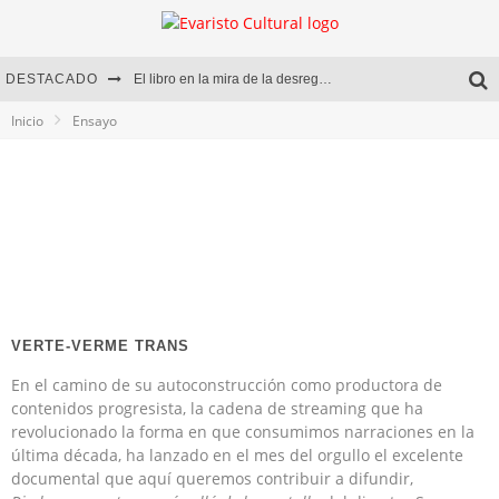
DESTACADO
El libro en la mira de la desregulación
Inicio
Ensayo
Marcelo Rubio | El llovedor
Diego Meret | Hotel Acapulco
Alejandra Correa | La nieve
VERTE-VERME TRANS
En el camino de su autoconstrucción como productora de
contenidos progresista, la cadena de streaming que ha
revolucionado la forma en que consumimos narraciones en la
última década, ha lanzado en el mes del orgullo el excelente
documental que aquí queremos contribuir a difundir,