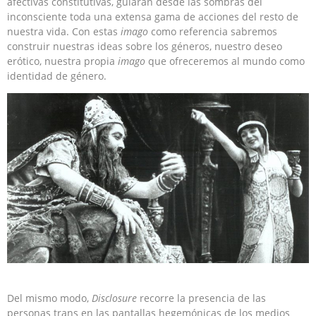
afectivas constitutivas, guiarán desde las sombras del
inconsciente toda una extensa gama de acciones del resto de
nuestra vida. Con estas
imago
como referencia sabremos
construir nuestras ideas sobre los géneros, nuestro deseo
erótico, nuestra propia
imago
que ofreceremos al mundo como
identidad de género.
Del mismo modo,
Disclosure
recorre la presencia de las
personas trans en las pantallas hegemónicas de los medios