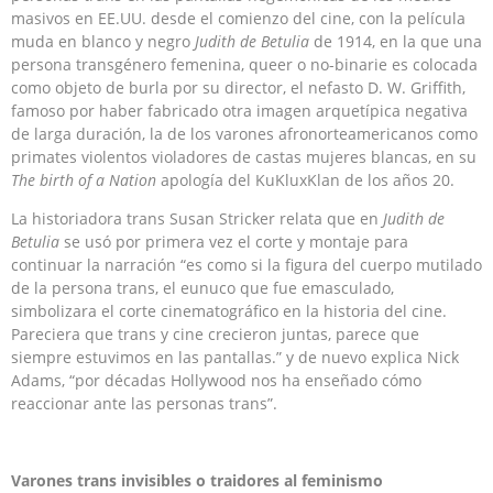
masivos en EE.UU. desde el comienzo del cine, con la película
muda en blanco y negro
Judith de Betulia
de 1914, en la que una
persona transgénero femenina, queer o no-binarie es colocada
como objeto de burla por su director, el nefasto D. W. Griffith,
famoso por haber fabricado otra imagen arquetípica negativa
de larga duración, la de los varones afronorteamericanos como
primates violentos violadores de castas mujeres blancas, en su
The birth of a Nation
apología del KuKluxKlan de los años 20.
La historiadora trans Susan Stricker relata que en
Judith de
Betulia
se usó por primera vez el corte y montaje para
continuar la narración “es como si la figura del cuerpo mutilado
de la persona trans, el eunuco que fue emasculado,
simbolizara el corte cinematográfico en la historia del cine.
Pareciera que trans y cine crecieron juntas, parece que
siempre estuvimos en las pantallas.” y de nuevo explica Nick
Adams, “por décadas Hollywood nos ha enseñado cómo
reaccionar ante las personas trans”.
Varones trans invisibles o traidores al feminismo