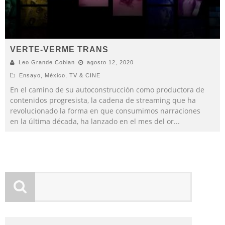
VERTE-VERME TRANS
Leo Grande Cobian
agosto 12, 2020
Ensayo
,
México
,
TV & CINE
En el camino de su autoconstrucción como productora de
contenidos progresista, la cadena de streaming que ha
revolucionado la forma en que consumimos narraciones
en la última década, ha lanzado en el mes del or
...