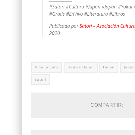
#Satori #Cultura #Japón #Japan #Yokai
#Gratis #EnVivo #Literatura #Libros
Publicada por
Satori – Asociación Cultu
2020
Amalia Sato
Damas Heian
Heian
Japón
Satori
COMPARTIR: