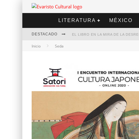
LITERATURA
MÉXICO
DESTACADO
EL LIBRO EN LA MIRA DE LA DES
Inicio
Seda
MARCELO RUBIO | EL LLOVEDOR
DIEGO MERET | HOTEL ACAPULCO
ALEJANDRA CORREA | LA NIEVE