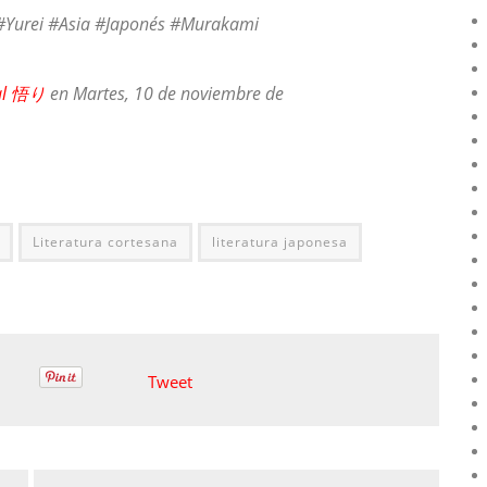
 #Yurei #Asia #Japonés #Murakami
ral 悟り
en Martes, 10 de noviembre de
Literatura cortesana
literatura japonesa
Tweet