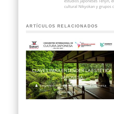
estudios japoneses Tenjin, el
cultural Nikyokan y grupos c
ARTÍCULOS RELACIONADOS
CLAVES PARA ENTENDER LA ESTÉTICA
JAPONESA
Encuentro Internacional de Cultura Japonesa
marzo 26, 2021