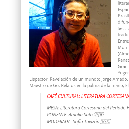
liter
Españ
Brasi
difun
Secci
tradu
Entre
Mori 
(Almo
Renat
Gran 
Yugen
Lispector, Revelación de un mundo; Jorge Amado, 
Maestro de Go, Relatos en la palma de la mano, El
CAFÉ CULTURAL: LITERATURA CORTESAN
MESA: Literatura Cortesana del Período 
PONENTE: Amalia Sato 🇦🇷
MODERADA: Sofía Tavizón 🇲🇽
_____________