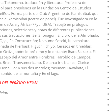
aria Tokonoma, traducción y literatura. Profesora de
ol para brasileños en la Fundación Centro de Estudos
leiños. Forma parte del Club Argentino de Kamishibai, que
de el kamishibai (teatro de papel). Fue investigadora en la
ón de Asia y África (FFyL, UBA). Trabajó en prólogos,
cciones, selecciones y notas de diferentes publicaciones.
s sus traducciones: Sei Shonagon, El Libro de la Almohada;
Ogai, En Construcción; Natsume Soseki, Kusamakura
hada de hierbas); Higuchi Ichiyo, Cerezos en tinieblas;
o Ortiz, Japón: lo próximo y lo distante; Ihara Saikaku, El
Espejo del Amor entre Hombres; Haroldo de Campos,
, Brasil Transamericano, Del arco iris blanco; Clarice
Doña Flor y sus dos maridos; Yasunari Kawabata, El
 sonido de la montaña y En el lago.
A DEL PERÍODO HEIAN
Heian