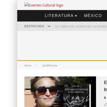
LITERATURA
MÉXICO
DESTACADO
EL LIBRO EN LA MIRA DE LA DES
MARCELO RUBIO | EL LLOVEDOR
DIEGO MERET | HOTEL ACAPULCO
ALEJANDRA CORREA | LA NIEVE
Inicio
azulfrancia
E
M
¿