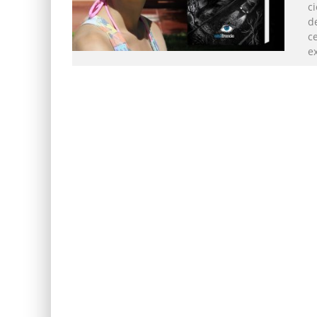
c
d
c
e