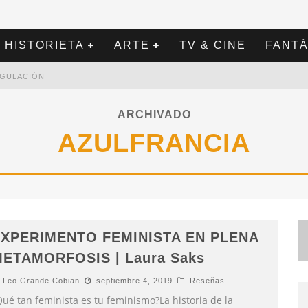
HISTORIETA
ARTE
TV & CINE
FANTÁ
REGULACIÓN
ARCHIVADO
AZULFRANCIA
XPERIMENTO FEMINISTA EN PLENA
ETAMORFOSIS | Laura Saks
Leo Grande Cobian
septiembre 4, 2019
Reseñas
Qué tan feminista es tu feminismo?La historia de la