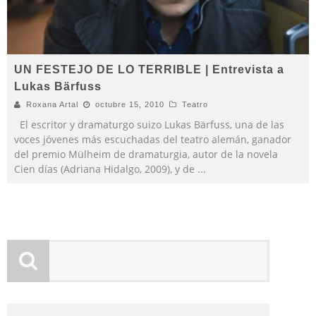
UN FESTEJO DE LO TERRIBLE | Entrevista a
Lukas Bärfuss
Roxana Artal
octubre 15, 2010
Teatro
El escritor y dramaturgo suizo Lukas Bärfuss, una de las
voces jóvenes más escuchadas del teatro alemán, ganador
del premio Mülheim de dramaturgia, autor de la novela
Cien días (Adriana Hidalgo, 2009), y de
...