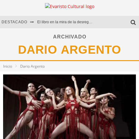
DESTACADO
El libro en la mira de la desregulación
Marcelo Rubio | El llovedor
ARCHIVADO
DARIO ARGENTO
Diego Meret | Hotel Acapulco
Alejandra Correa | La nieve
Inicio
Dario Argento