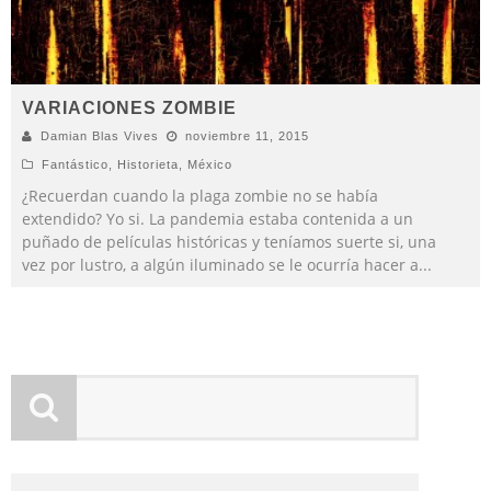
VARIACIONES ZOMBIE
Damian Blas Vives
noviembre 11, 2015
Fantástico
,
Historieta
,
México
¿Recuerdan cuando la plaga zombie no se había
extendido? Yo si. La pandemia estaba contenida a un
puñado de películas históricas y teníamos suerte si, una
vez por lustro, a algún iluminado se le ocurría hacer a
...