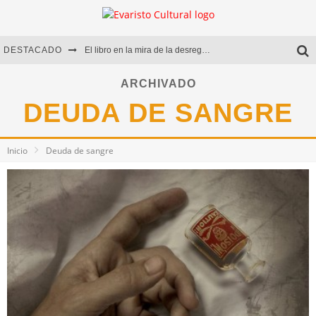
DESTACADO
El libro en la mira de la desregulación
Marcelo Rubio | El llovedor
ARCHIVADO
DEUDA DE SANGRE
Diego Meret | Hotel Acapulco
Alejandra Correa | La nieve
Inicio
Deuda de sangre