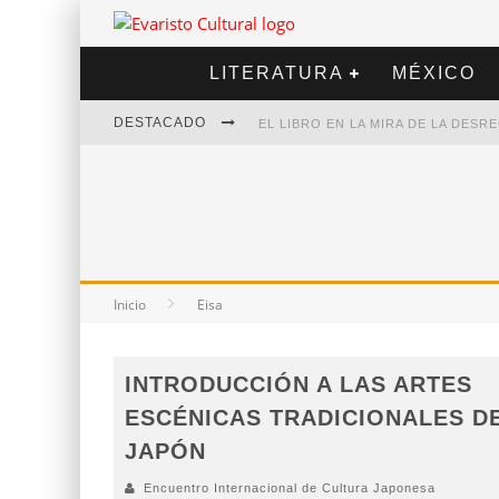
LITERATURA
MÉXICO
DESTACADO
EL LIBRO EN LA MIRA DE LA DES
MARCELO RUBIO | EL LLOVEDOR
DIEGO MERET | HOTEL ACAPULCO
ALEJANDRA CORREA | LA NIEVE
Inicio
Eisa
INTRODUCCIÓN A LAS ARTES
ESCÉNICAS TRADICIONALES D
JAPÓN
Encuentro Internacional de Cultura Japonesa