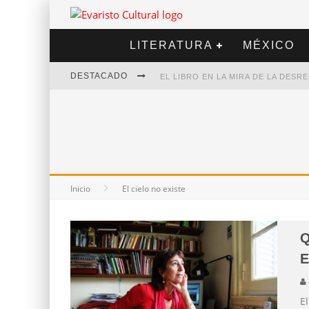
LITERATURA
MÉXICO
DESTACADO
EL LIBRO EN LA MIRA DE LA DES
MARCELO RUBIO | EL LLOVEDOR
DIEGO MERET | HOTEL ACAPULCO
ALEJANDRA CORREA | LA NIEVE
Inicio
El cielo no existe
Q
E
El