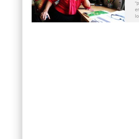
“
e
l