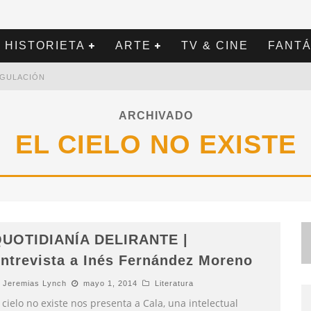
HISTORIETA
ARTE
TV & CINE
FANTÁ
REGULACIÓN
ARCHIVADO
EL CIELO NO EXISTE
UOTIDIANÍA DELIRANTE |
ntrevista a Inés Fernández Moreno
Jeremias Lynch
mayo 1, 2014
Literatura
 cielo no existe nos presenta a Cala, una intelectual