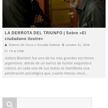
LA DERROTA DEL TRIUNFO | Sobre «El
ciudadano ilustre»
Dolores De Cicco y Osvaldo Gallone
octubre 31, 2016
TV & CINE
Isidoro Blaistein fue uno de los más grandes escritores
argentinos; detrás de un barniz de humor exquisito e
irónico, en cada uno de sus textos se manifiesta una
penetración psicológica que, cuanto menos, resul
...