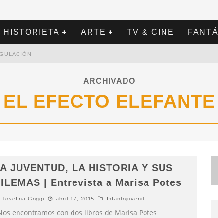
HISTORIETA
ARTE
TV & CINE
FANTÁ
REGULACIÓN
ARCHIVADO
EL EFECTO ELEFANTE
A JUVENTUD, LA HISTORIA Y SUS
ILEMAS | Entrevista a Marisa Potes
Josefina Goggi
abril 17, 2015
Infantojuvenil
os encontramos con dos libros de Marisa Potes