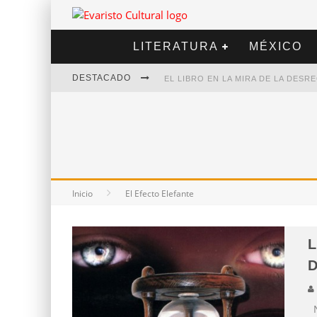
LITERATURA
MÉXICO
DESTACADO
EL LIBRO EN LA MIRA DE LA DES
MARCELO RUBIO | EL LLOVEDOR
DIEGO MERET | HOTEL ACAPULCO
ALEJANDRA CORREA | LA NIEVE
Inicio
El Efecto Elefante
L
D
N