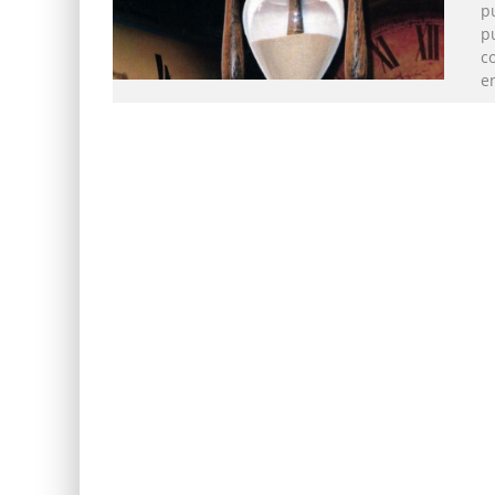
pu
p
co
e