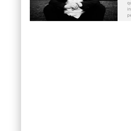
qu
i
p