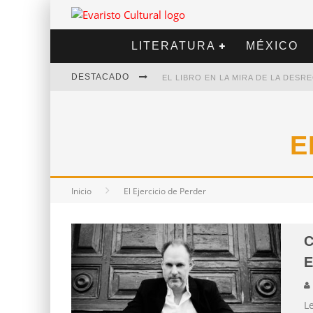
LITERATURA
MÉXICO
DESTACADO
EL LIBRO EN LA MIRA DE LA DES
MARCELO RUBIO | EL LLOVEDOR
DIEGO MERET | HOTEL ACAPULCO
E
ALEJANDRA CORREA | LA NIEVE
Inicio
El Ejercicio de Perder
C
E
L