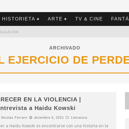
HISTORIETA
ARTE
TV & CINE
FANTÁ
REGULACIÓN
ARCHIVADO
L EJERCICIO DE PERD
RECER EN LA VIOLENCIA |
ntrevista a Haidu Kowski
Nicolas Ferraro
diciembre 6, 2021
Literatura
eer a Haidu Kowski es encontrarse con una historia en la