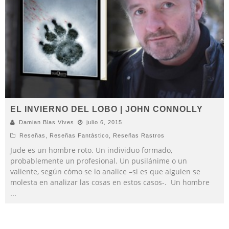
EL INVIERNO DEL LOBO | JOHN CONNOLLY
Damian Blas Vives
julio 6, 2015
Reseñas
,
Reseñas Fantástico
,
Reseñas Rastros
Jude es un hombre roto. Un individuo formado,
probablemente un profesional. Un pusilánime o un
valiente, según cómo se lo analice –si es que alguien se
molesta en analizar las cosas en estos casos-. Un hombre
...