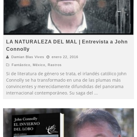
LA NATURALEZA DEL MAL | Entrevista a John
Connolly
Damian Blas Vives
enero 22, 2016
Fantástico
,
México
,
Rastros
Si de literatura de género se trata, el irlandés católico John
Connolly se ha transformado en una de las plumas más
convincentes y merecidamente difundidas del panorama
internacional contemporáneo. Su saga del
...