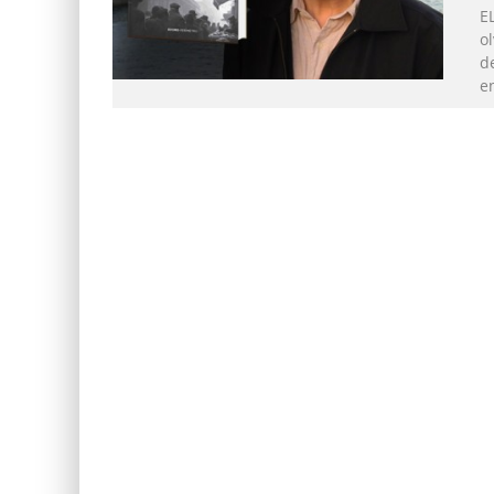
E
ol
d
e