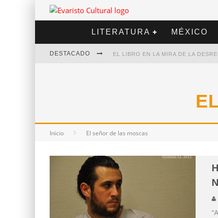
LITERATURA
MÉXICO
DESTACADO
EL LIBRO EN LA MIRA DE LA DES
MARCELO RUBIO | EL LLOVEDOR
DIEGO MERET | HOTEL ACAPULCO
E
ALEJANDRA CORREA | LA NIEVE
Inicio
El señor de las moscas
H
N
“