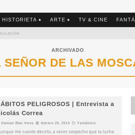
HISTORIETA
ARTE
TV & CINE
FANTÁ
REGULACIÓN
ARCHIVADO
L SEÑOR DE LAS MOSC
ÁBITOS PELIGROSOS | Entrevista a
icolás Correa
Damian Blas Vives
febrero 26, 2014
Fantástico
Aunque me cueste decirlo, a veces sospecho que la lucha