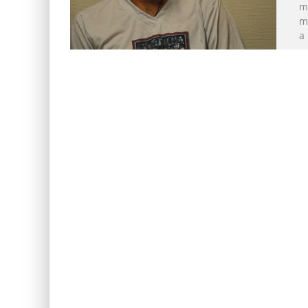
m
m
a 