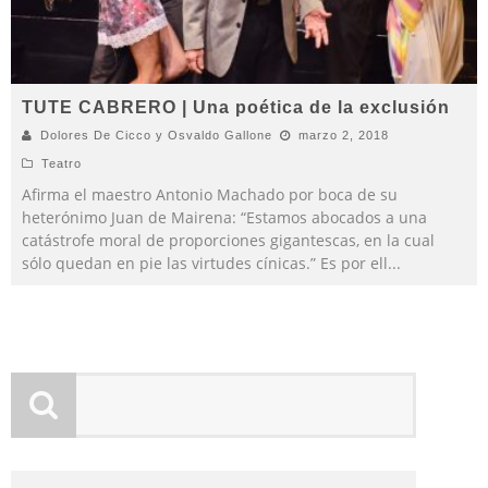
TUTE CABRERO | Una poética de la exclusión
Dolores De Cicco y Osvaldo Gallone
marzo 2, 2018
Teatro
Afirma el maestro Antonio Machado por boca de su
heterónimo Juan de Mairena: “Estamos abocados a una
catástrofe moral de proporciones gigantescas, en la cual
sólo quedan en pie las virtudes cínicas.” Es por ell
...