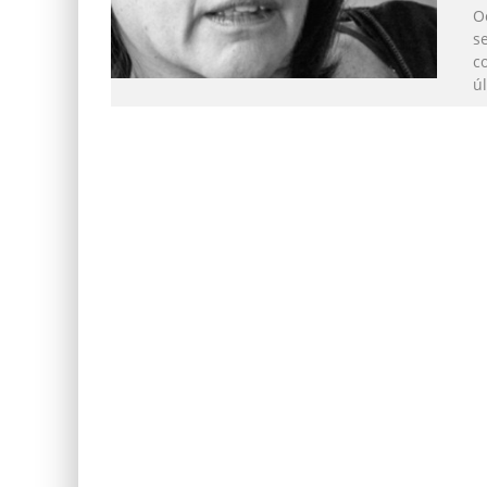
O
s
c
ú