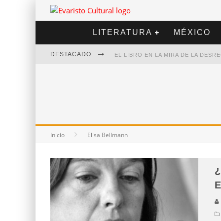
LITERATURA
MÉXICO
DESTACADO
EL LIBRO EN LA MIRA DE LA DES
MARCELO RUBIO | EL LLOVEDOR
DIEGO MERET | HOTEL ACAPULCO
ALEJANDRA CORREA | LA NIEVE
Inicio
Elisa Bellmann
¿
E