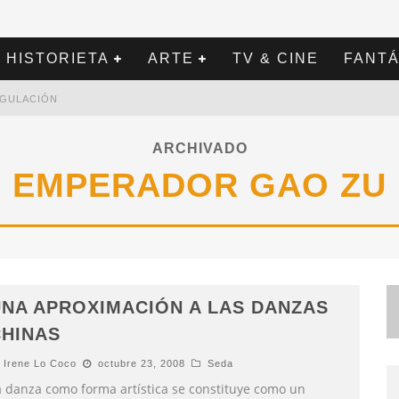
HISTORIETA
ARTE
TV & CINE
FANTÁ
REGULACIÓN
ARCHIVADO
EMPERADOR GAO ZU
NA APROXIMACIÓN A LAS DANZAS
HINAS
Irene Lo Coco
octubre 23, 2008
Seda
a danza como forma artística se constituye como un