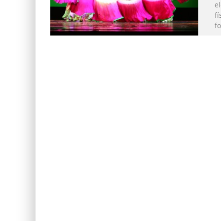
el
fí
f