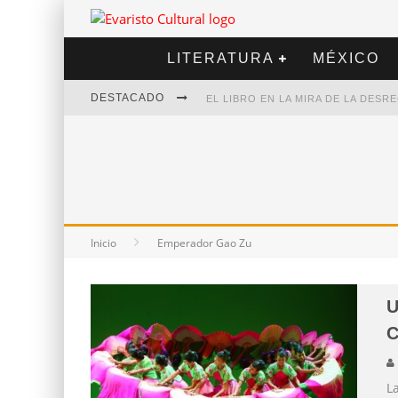
LITERATURA
MÉXICO
DESTACADO
EL LIBRO EN LA MIRA DE LA DES
MARCELO RUBIO | EL LLOVEDOR
DIEGO MERET | HOTEL ACAPULCO
ALEJANDRA CORREA | LA NIEVE
Inicio
Emperador Gao Zu
U
C
L