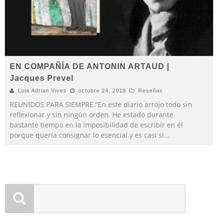
EN COMPAÑÍA DE ANTONIN ARTAUD |
Jacques Prevel
Luis Adrian Vives
octubre 24, 2018
Reseñas
REUNIDOS PARA SIEMPRE.“En este diario arrojo todo sin
reflexionar y sin ningún orden. He estado durante
bastante tiempo en la imposibilidad de escribir en él
porque quería consignar lo esencial y es casi si
...