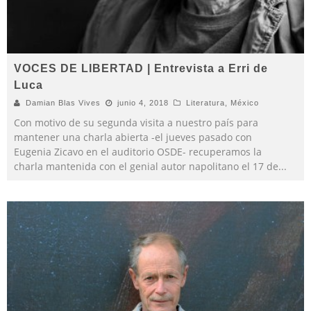
VOCES DE LIBERTAD | Entrevista a Erri de
Luca
Damian Blas Vives
junio 4, 2018
Literatura
,
México
Con motivo de su segunda visita a nuestro país para
mantener una charla abierta -el jueves pasado con
Eugenia Zicavo en el auditorio OSDE- recuperamos la
charla mantenida con el genial autor napolitano el 17 de
...