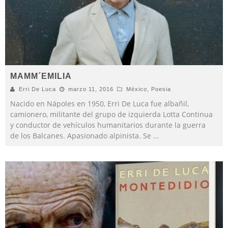
MAMM´EMILIA
Erri De Luca
marzo 11, 2016
México
,
Poesia
Nacido en Nápoles en 1950, Erri De Luca fue albañil,
camionero, militante del grupo de izquierda Lotta Continua
y conductor de vehículos humanitarios durante la guerra
de los Balcanes. Apasionado alpinista. Se
...