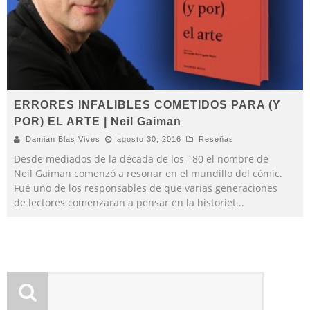
ERRORES INFALIBLES COMETIDOS PARA (Y
POR) EL ARTE | Neil Gaiman
Damian Blas Vives
agosto 30, 2016
Reseñas
Desde mediados de la década de los `80 el nombre de
Neil Gaiman comenzó a resonar en el mundillo del cómic.
Fue uno de los responsables de que varias generaciones
de lectores comenzaran a pensar en la historiet
...