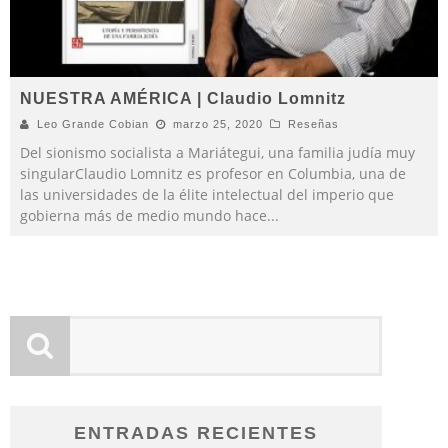
NUESTRA AMÉRICA | Claudio Lomnitz
Leo Grande Cobian
marzo 25, 2020
Reseñas
Del sionismo socialista a Mariátegui, una familia judía muy
singularClaudio Lomnitz es profesor en Columbia, una de
las universidades de la élite intelectual del imperio que
gobierna más de medio mundo hace
...
ENTRADAS RECIENTES