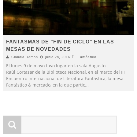
FANTASMAS DE “FIN DE CICLO” EN LAS
MESAS DE NOVEDADES
Claudia Ramon
junio 28, 2016
Fantástico
El lunes 9 de mayo tuvo lugar en la sala Augusto
Raúl Cortazar de la Biblioteca Nacional, en el marco del III
Encuentro internacional de Literatura Fantástica, la mesa
Fantástico & mercado, en la que partic
...