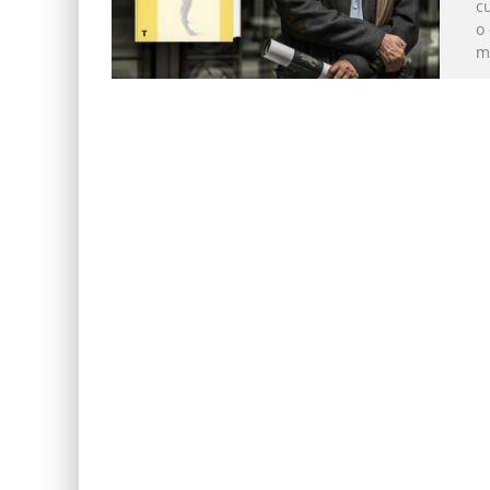
c
o 
m