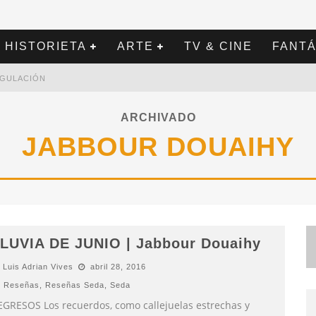
HISTORIETA
ARTE
TV & CINE
FANTÁ
REGULACIÓN
ARCHIVADO
JABBOUR DOUAIHY
LUVIA DE JUNIO | Jabbour Douaihy
Luis Adrian Vives
abril 28, 2016
Reseñas
,
Reseñas Seda
,
Seda
EGRESOS Los recuerdos, como callejuelas estrechas y