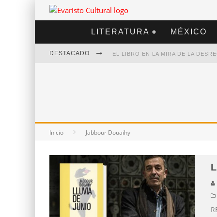
LITERATURA
MÉXICO
DESTACADO
EL LIBRO EN LA MIRA DE LA DES
MARCELO RUBIO | EL LLOVEDOR
DIEGO MERET | HOTEL ACAPULCO
ALEJANDRA CORREA | LA NIEVE
Inicio
Jabbour Douaihy
L
R