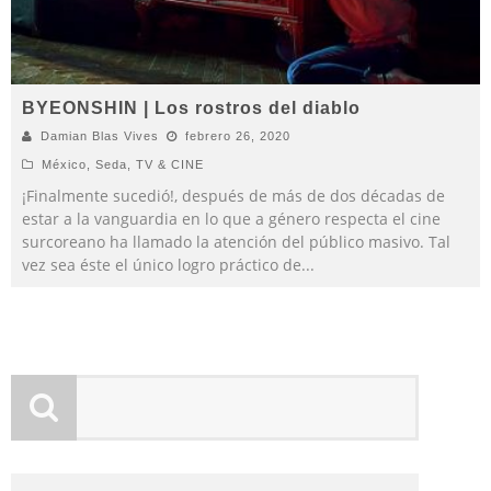
BYEONSHIN | Los rostros del diablo
Damian Blas Vives
febrero 26, 2020
México
,
Seda
,
TV & CINE
¡Finalmente sucedió!, después de más de dos décadas de
estar a la vanguardia en lo que a género respecta el cine
surcoreano ha llamado la atención del público masivo. Tal
vez sea éste el único logro práctico de
...