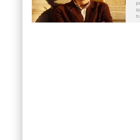
p
qu
tr