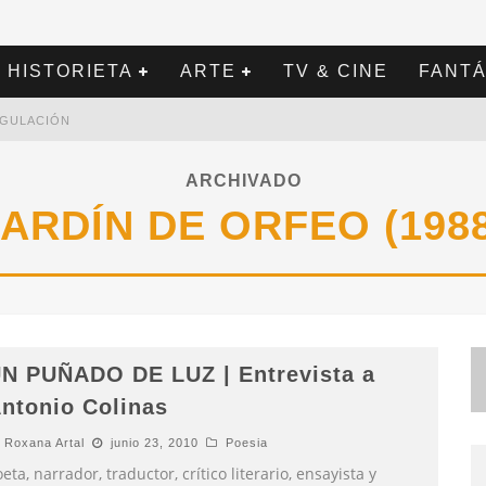
HISTORIETA
ARTE
TV & CINE
FANTÁ
REGULACIÓN
ARCHIVADO
JARDÍN DE ORFEO (1988
N PUÑADO DE LUZ | Entrevista a
ntonio Colinas
Roxana Artal
junio 23, 2010
Poesia
eta, narrador, traductor, crítico literario, ensayista y