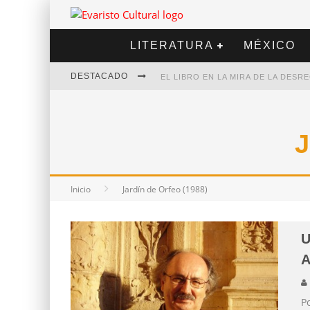
LITERATURA
MÉXICO
DESTACADO
EL LIBRO EN LA MIRA DE LA DES
MARCELO RUBIO | EL LLOVEDOR
DIEGO MERET | HOTEL ACAPULCO
ALEJANDRA CORREA | LA NIEVE
Inicio
Jardín de Orfeo (1988)
U
A
Po