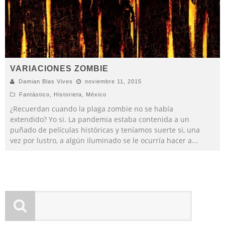
VARIACIONES ZOMBIE
Damian Blas Vives
noviembre 11, 2015
Fantástico
,
Historieta
,
México
¿Recuerdan cuando la plaga zombie no se había
extendido? Yo si. La pandemia estaba contenida a un
puñado de películas históricas y teníamos suerte si, una
vez por lustro, a algún iluminado se le ocurría hacer a
...