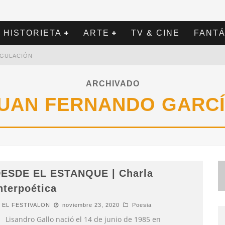
HISTORIETA
ARTE
TV & CINE
FANTÁ
REGULACIÓN
ARCHIVADO
UAN FERNANDO GARC
ESDE EL ESTANQUE | Charla
nterpoética
EL FESTIVALON
noviembre 23, 2020
Poesia
isandro Gallo nació el 14 de junio de 1985 en