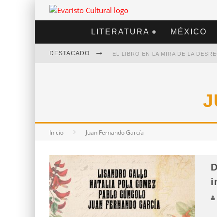
LITERATURA
MÉXICO
DESTACADO
EL LIBRO EN LA MIRA DE LA DES
MARCELO RUBIO | EL LLOVEDOR
DIEGO MERET | HOTEL ACAPULCO
J
ALEJANDRA CORREA | LA NIEVE
Inicio
Juan Fernando García
D
i
L