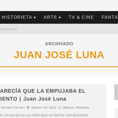
HISTORIETA
ARTE
TV & CINE
FANTÁ
REGULACIÓN
ARCHIVADO
JUAN JOSÉ LUNA
ARECÍA QUE LA EMPUJABA EL
IENTO | Juan José Luna
Nicolas Ferraro
febrero 18, 2021
México
,
Reseñas
Un recuerdo es un nido que se forma con distintos