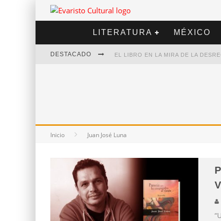
LITERATURA
MÉXICO
DESTACADO
EL LIBRO EN LA MIRA DE LA DES
MARCELO RUBIO | EL LLOVEDOR
DIEGO MERET | HOTEL ACAPULCO
ALEJANDRA CORREA | LA NIEVE
Inicio
Juan José Luna
P
V
“