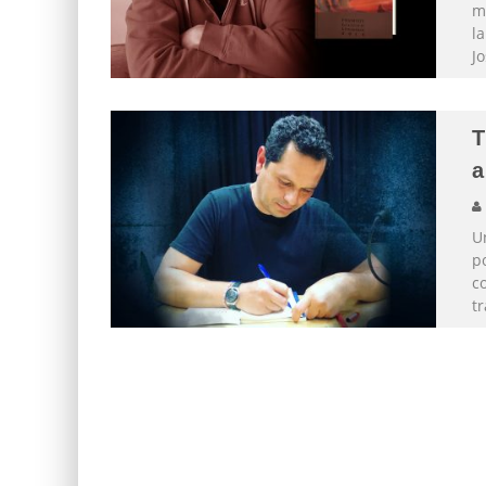
m
l
Jo
T
a
Un
p
co
tr