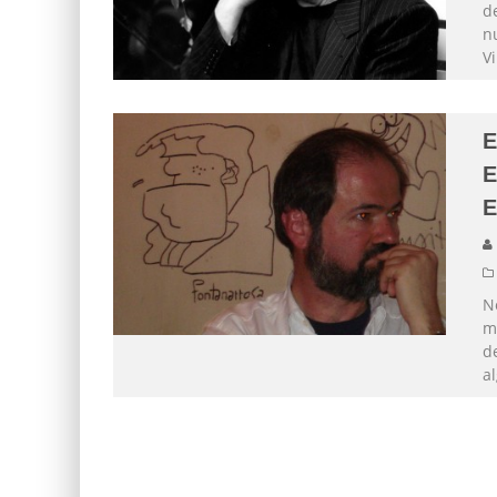
de
nu
V
E
E
No
m
de
a