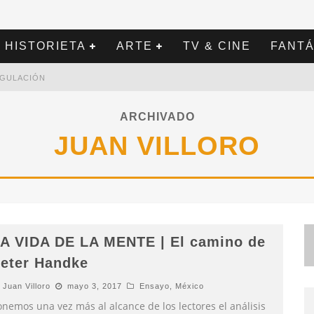
HISTORIETA
ARTE
TV & CINE
FANTÁ
REGULACIÓN
ARCHIVADO
JUAN VILLORO
A VIDA DE LA MENTE | El camino de
eter Handke
Juan Villoro
mayo 3, 2017
Ensayo
,
México
onemos una vez más al alcance de los lectores el análisis