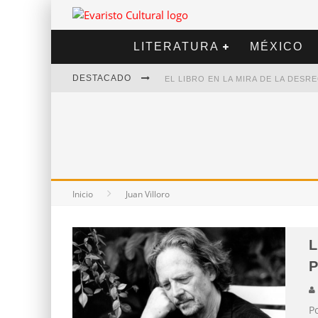
LITERATURA
MÉXICO
DESTACADO
EL LIBRO EN LA MIRA DE LA DES
MARCELO RUBIO | EL LLOVEDOR
DIEGO MERET | HOTEL ACAPULCO
ALEJANDRA CORREA | LA NIEVE
Inicio
Juan Villoro
L
P
P