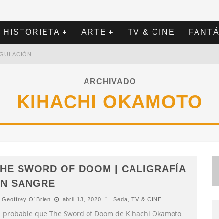
HISTORIETA
ARTE
TV & CINE
FANTÁ
REGULACIÓN
ARCHIVADO
KIHACHI OKAMOTO
HE SWORD OF DOOM | CALIGRAFÍA
EN SANGRE
Geoffrey O´Brien
abril 13, 2020
Seda
,
TV & CINE
s probable que The Sword of Doom de Kihachi Okamoto