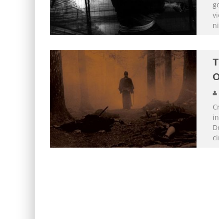
g
v
ni
T
O
Cr
in
D
ci