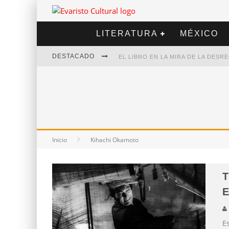
LITERATURA
MÉXICO
DESTACADO
EL LIBRO EN LA MIRA DE LA DES
MARCELO RUBIO | EL LLOVEDOR
DIEGO MERET | HOTEL ACAPULCO
ALEJANDRA CORREA | LA NIEVE
Inicio
Kihachi Okamoto
T
E