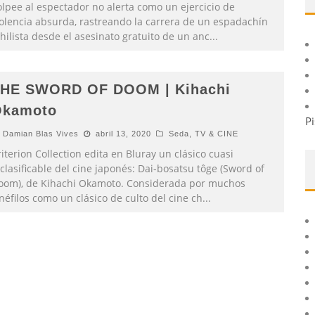
olpee al espectador no alerta como un ejercicio de
iolencia absurda, rastreando la carrera de un espadachín
hilista desde el asesinato gratuito de un anc
...
HE SWORD OF DOOM | Kihachi
kamoto
Pi
Damian Blas Vives
abril 13, 2020
Seda
,
TV & CINE
iterion Collection edita en Bluray un clásico cuasi
clasificable del cine japonés: Dai-bosatsu tôge (Sword of
oom), de Kihachi Okamoto. Considerada por muchos
néfilos como un clásico de culto del cine ch
...