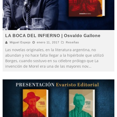
LA BOCA DEL INFIERNO | Osvaldo Gallone
Miguel Espejo
enero 11, 2017
Reseñas
Las novelas originales, en la literatura argentina, no
abundan y no hace falta llegar a la hipérbole que utilizó
Borges, cuando sostuvo en su célebre prólogo que La
invención de Morel era una de las mayores nov
...