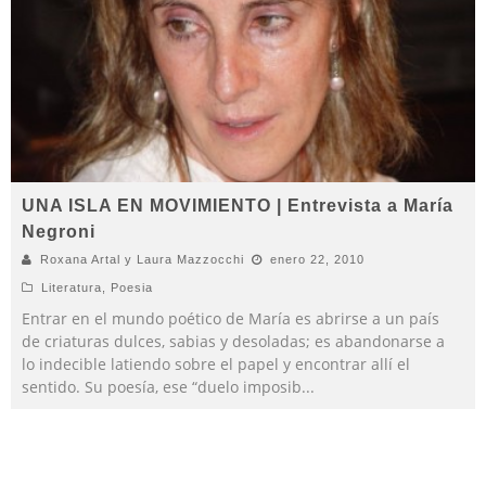
UNA ISLA EN MOVIMIENTO | Entrevista a María
Negroni
Roxana Artal y Laura Mazzocchi
enero 22, 2010
Literatura
,
Poesia
Entrar en el mundo poético de María es abrirse a un país
de criaturas dulces, sabias y desoladas; es abandonarse a
lo indecible latiendo sobre el papel y encontrar allí el
sentido. Su poesía, ese “duelo imposib
...