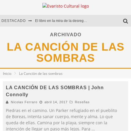
DESTACADO
El libro en la mira de la desregulación
Marcelo Rubio | El llovedor
ARCHIVADO
LA CANCIÓN DE LAS
Diego Meret | Hotel Acapulco
SOMBRAS
Alejandra Correa | La nieve
Inicio
La Canción de las sombras
LA CANCIÓN DE LAS SOMBRAS | John
Connolly
Nicolas Ferraro
abril 14, 2017
Reseñas
Piedras en el camino. Un Parker refugiado en el pueblito
de Boreas, intenta sanar cuerpo, mente y alma. Lo que
queda de ellas. Camina por la playa, siempre con la
intención de llegar un paso más lejos. Para
...