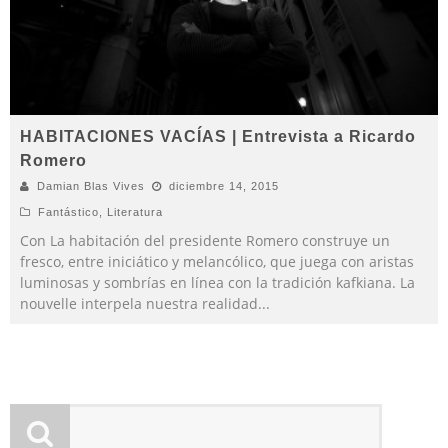
HABITACIONES VACÍAS | Entrevista a Ricardo
Romero
Damian Blas Vives
diciembre 14, 2015
Fantástico
,
Literatura
Con La habitación del presidente Romero construye un
fresco, entre iniciático y melancólico, que juega con aristas
luminosas y sombrías en línea con la tradición kafkiana. La
nouvelle interpela nuestra realidad
...