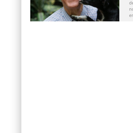
de
no
e