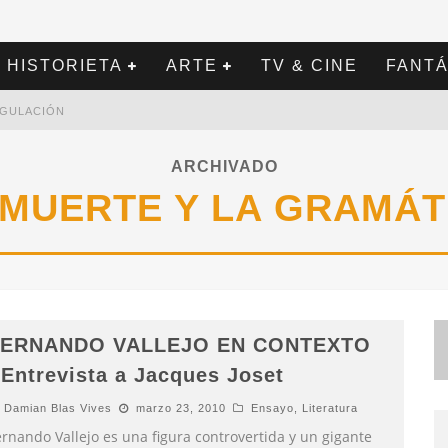
HISTORIETA
ARTE
TV & CINE
FANTÁ
REGULACIÓN
ARCHIVADO
 MUERTE Y LA GRAMÁT
FERNANDO VALLEJO EN CONTEXTO
 Entrevista a Jacques Joset
Damian Blas Vives
marzo 23, 2010
Ensayo
,
Literatura
ernando Vallejo es una figura controvertida y un gigante