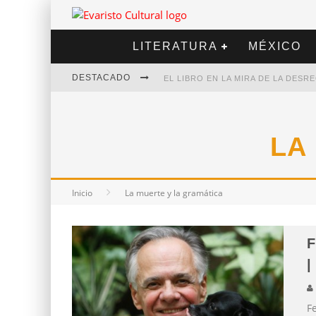
LITERATURA
MÉXICO
DESTACADO
EL LIBRO EN LA MIRA DE LA DES
MARCELO RUBIO | EL LLOVEDOR
DIEGO MERET | HOTEL ACAPULCO
LA
ALEJANDRA CORREA | LA NIEVE
Inicio
La muerte y la gramática
|
F