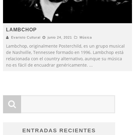
LAMBCHOP
Evaristo Cultural
junio 24, 2021
Música
Lambchop, originalmente Posterchild, es un grupo musical
de Nashville, Tennessee formado en 1996. Lambchop está
relacionada con el country alternativo, aunque su música
no es fácil de encuadrar genéricamente.
...
ENTRADAS RECIENTES