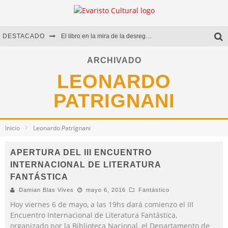
DESTACADO
El libro en la mira de la desregulación
Marcelo Rubio | El llovedor
ARCHIVADO
LEONARDO
Diego Meret | Hotel Acapulco
PATRIGNANI
Alejandra Correa | La nieve
Inicio
Leonardo Patrignani
APERTURA DEL III ENCUENTRO
INTERNACIONAL DE LITERATURA
FANTÁSTICA
Damian Blas Vives
mayo 6, 2016
Fantástico
Hoy viernes 6 de mayo, a las 19hs dará comienzo el III
Encuentro Internacional de Literatura Fantástica,
organizado por la Biblioteca Nacional, el Departamento de