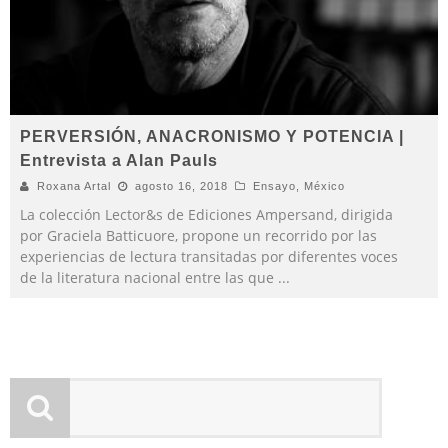
PERVERSIÓN, ANACRONISMO Y POTENCIA |
Entrevista a Alan Pauls
Roxana Artal
agosto 16, 2018
Ensayo
,
México
La colección Lector&s de Ediciones Ampersand, dirigida
por Graciela Batticuore, propone un recorrido por las
experiencias de lectura transitadas por diferentes voces
de la literatura nacional entre las que
...