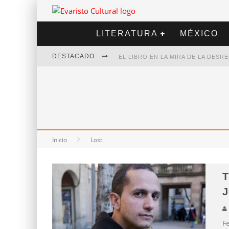
LITERATURA
MÉXICO
DESTACADO
EL LIBRO EN LA MIRA DE LA DES
MARCELO RUBIO | EL LLOVEDOR
DIEGO MERET | HOTEL ACAPULCO
ALEJANDRA CORREA | LA NIEVE
Inicio
Lost
T
J
F