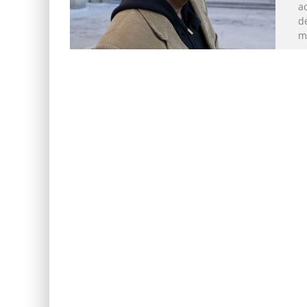
a
de
m