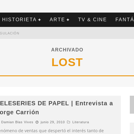
HISTORIETA
ARTE
TV & CINE
FANTÁ
REGULACIÓN
ARCHIVADO
LOST
ELESERIES DE PAPEL | Entrevista a
orge Carrión
Damian Blas Vives
junio 29, 2010
Literatura
enómeno de ventas que despertó el interés tanto de