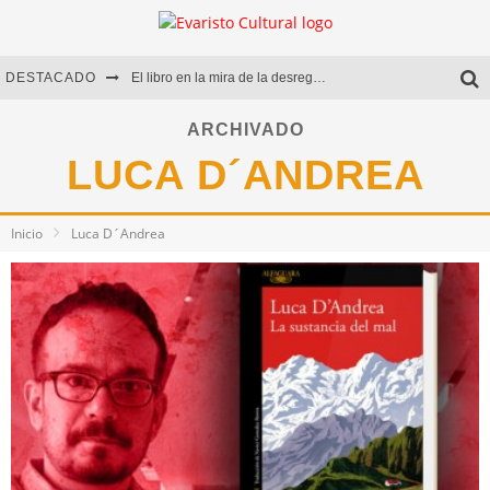
DESTACADO
El libro en la mira de la desregulación
Marcelo Rubio | El llovedor
ARCHIVADO
LUCA D´ANDREA
Diego Meret | Hotel Acapulco
Alejandra Correa | La nieve
Inicio
Luca D´Andrea