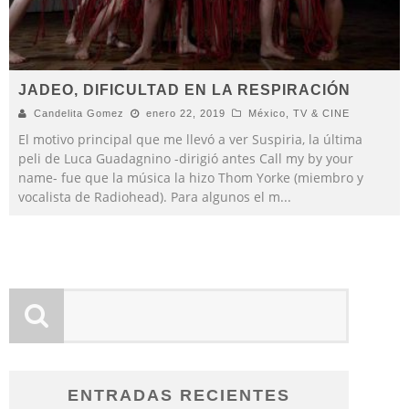
JADEO, DIFICULTAD EN LA RESPIRACIÓN
Candelita Gomez
enero 22, 2019
México
,
TV & CINE
El motivo principal que me llevó a ver Suspiria, la última
peli de Luca Guadagnino -dirigió antes Call my by your
name- fue que la música la hizo Thom Yorke (miembro y
vocalista de Radiohead). Para algunos el m
...
ENTRADAS RECIENTES