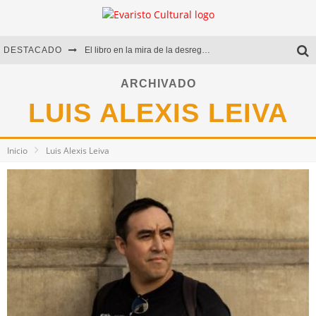
DESTACADO
El libro en la mira de la desregulación
Marcelo Rubio | El llovedor
ARCHIVADO
LUIS ALEXIS LEIVA
Diego Meret | Hotel Acapulco
Alejandra Correa | La nieve
Inicio
Luis Alexis Leiva