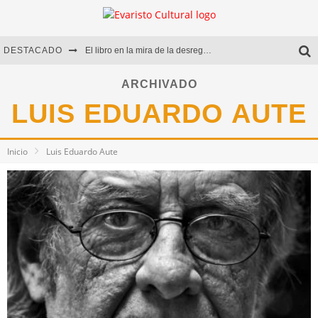
DESTACADO
El libro en la mira de la desregulación
Marcelo Rubio | El llovedor
ARCHIVADO
LUIS EDUARDO AUTE
Diego Meret | Hotel Acapulco
Alejandra Correa | La nieve
Inicio
Luis Eduardo Aute