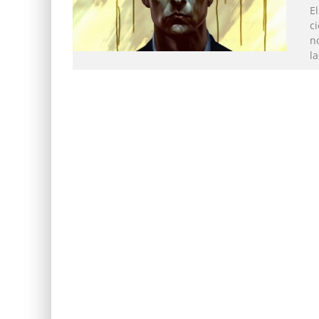
El
ci
no
la