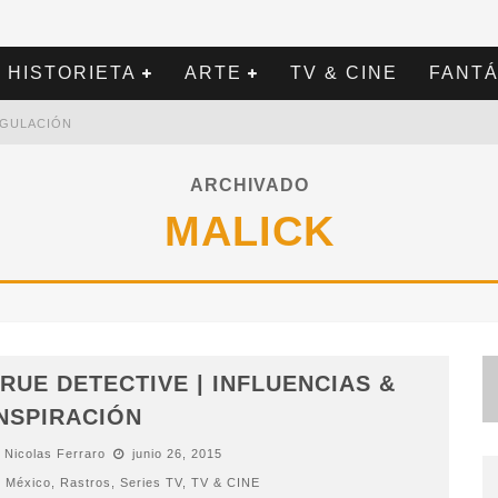
HISTORIETA
ARTE
TV & CINE
FANTÁ
REGULACIÓN
ARCHIVADO
MALICK
RUE DETECTIVE | INFLUENCIAS &
NSPIRACIÓN
Nicolas Ferraro
junio 26, 2015
México
,
Rastros
,
Series TV
,
TV & CINE