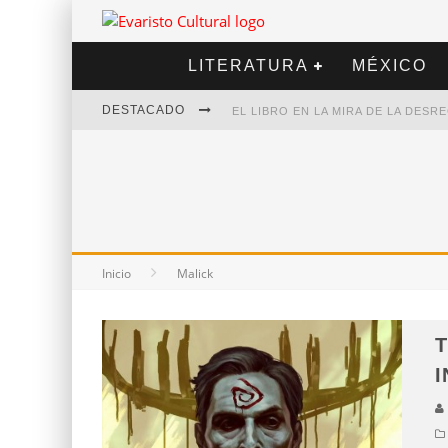
LITERATURA
MÉXICO
DESTACADO
EL LIBRO EN LA MIRA DE LA DES
MARCELO RUBIO | EL LLOVEDOR
DIEGO MERET | HOTEL ACAPULCO
ALEJANDRA CORREA | LA NIEVE
Inicio
Malick
T
I