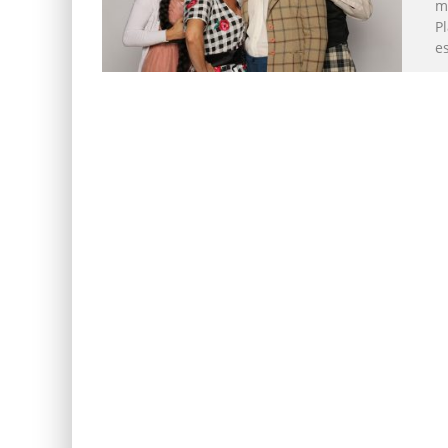
m
P
e