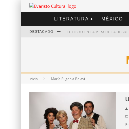
LITERATURA
MÉXICO
DESTACADO
EL LIBRO EN LA MIRA DE LA DES
MARCELO RUBIO | EL LLOVEDOR
DIEGO MERET | HOTEL ACAPULCO
ALEJANDRA CORREA | LA NIEVE
Inicio
María Eugenia Belavi
U
Es