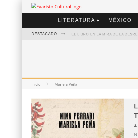
LITERATURA
MÉXICO
DESTACADO
EL LIBRO EN LA MIRA DE LA DES
MARCELO RUBIO | EL LLOVEDOR
DIEGO MERET | HOTEL ACAPULCO
ALEJANDRA CORREA | LA NIEVE
Inicio
Mariela Peña
L
T
N