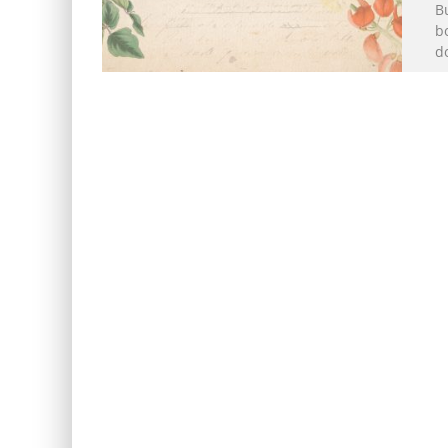
B
bo
d