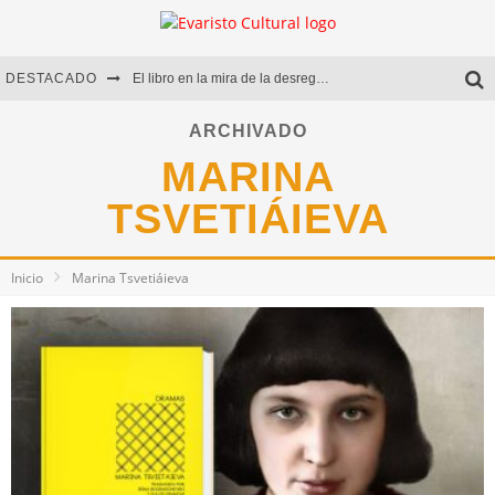
DESTACADO
El libro en la mira de la desregulación
Marcelo Rubio | El llovedor
ARCHIVADO
MARINA
Diego Meret | Hotel Acapulco
TSVETIÁIEVA
Alejandra Correa | La nieve
Inicio
Marina Tsvetiáieva