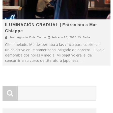
ILUMINACIÓN GRADUAL | Entrevista a Mat
Chiappe
Juan Agustin Onis Conde
febrero 28, 2018
Seda
Clima helado. Me despertaba a las cinco para subirme a
un colectivo en Panamericana, cargado de obreros. El viaje
demoraba dos horas y media. Mi objetivo era, el de
concurrir a su curso de Literatura Japonesa.
...