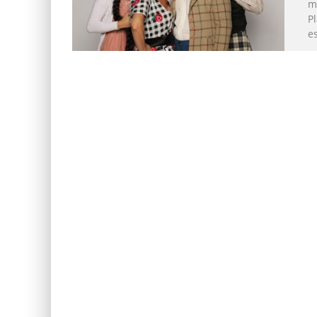
m
P
e