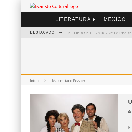
LITERATURA
MÉXICO
DESTACADO
EL LIBRO EN LA MIRA DE LA DES
MARCELO RUBIO | EL LLOVEDOR
DIEGO MERET | HOTEL ACAPULCO
ALEJANDRA CORREA | LA NIEVE
Inicio
Maximiliano Pezzoni
U
Es